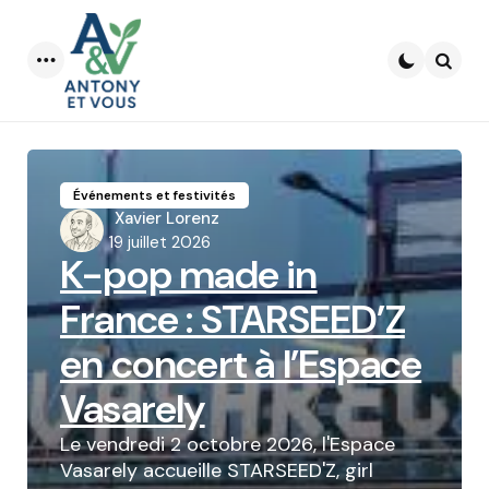
Menu
Searc
Événements et festivités
Posted
Xavier Lorenz
by
19 juillet 2026
K-pop made in
France : STARSEED’Z
en concert à l’Espace
Vasarely
Le vendredi 2 octobre 2026, l'Espace
Vasarely accueille STARSEED'Z, girl