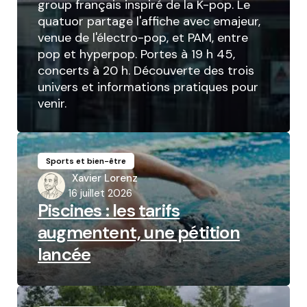
group français inspiré de la K-pop. Le
quatuor partage l'affiche avec emajeur,
venue de l'électro-pop, et PAM, entre
pop et hyperpop. Portes à 19 h 45,
concerts à 20 h. Découverte des trois
univers et informations pratiques pour
venir.
Sports et bien-être
Posted
Xavier Lorenz
by
16 juillet 2026
Piscines : les tarifs
augmentent, une pétition
lancée