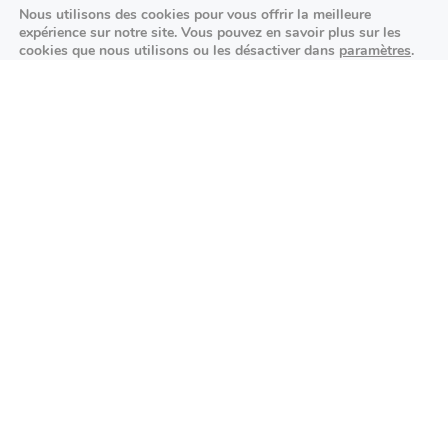
Nous utilisons des cookies pour vous offrir la meilleure
25/09/2026
expérience sur notre site. Vous pouvez en savoir plus sur les
cookies que nous utilisons ou les désactiver dans
paramètres
.
K-pop made in France : STARSEED’Z en
Fermer la bannière des cookies 
Accepter
Réglages
concert à l’Espace Vasarely
02/10/2026
Événements sportifs
Aucun article trouvé.
Festivités
Aucun article trouvé.
Agenda des prochains événements
Actualités locales
Autour d’Antony