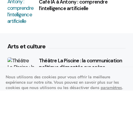
Café IA à Antony : comprendre
l’intelligence artificielle
Arts et culture
Théâtre La Piscine : la communication
politique démontée sur scène
Nous utilisons des cookies pour vous offrir la meilleure
25/09/2026
expérience sur notre site. Vous pouvez en savoir plus sur les
cookies que nous utilisons ou les désactiver dans
paramètres
.
K-pop made in France : STARSEED’Z en
Fermer la bannière des cookies 
Accepter
Réglages
concert à l’Espace Vasarely
02/10/2026
Événements sportifs