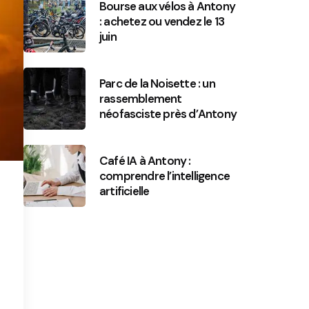
Bourse aux vélos à Antony
: achetez ou vendez le 13
juin
Parc de la Noisette : un
rassemblement
néofasciste près d’Antony
Café IA à Antony :
comprendre l’intelligence
artificielle