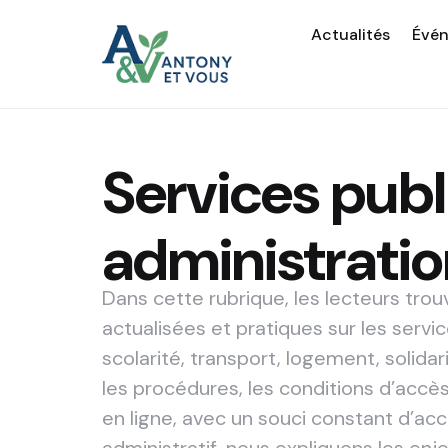
Actualités
Évé
Services publ
administrati
Dans cette rubrique, les lecteurs trou
actualisées et pratiques sur les services
scolarité, transport, logement, solida
les procédures, les conditions d’accès
en ligne, avec un souci constant d’acce