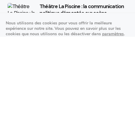
Théâtre La Piscine : la communication
politique démontée sur scène
Nous utilisons des cookies pour vous offrir la meilleure
25/09/2026
expérience sur notre site. Vous pouvez en savoir plus sur les
cookies que nous utilisons ou les désactiver dans
paramètres
.
K-pop made in France : STARSEED’Z en
Fermer la bannière des cookies 
Accepter
Réglages
concert à l’Espace Vasarely
02/10/2026
Événements sportifs
Aucun article trouvé.
Festivités
Aucun article trouvé.
Agenda des prochains événements
Actualités locales