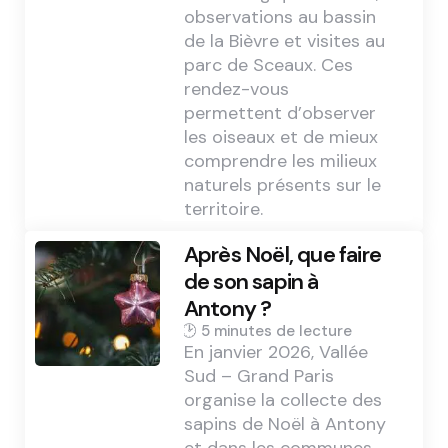
observations au bassin
de la Bièvre et visites au
parc de Sceaux. Ces
rendez-vous
permettent d’observer
les oiseaux et de mieux
comprendre les milieux
naturels présents sur le
territoire.
Après Noël, que faire
de son sapin à
Antony ?
5 min
En janvier 2026, Vallée
Sud – Grand Paris
organise la collecte des
sapins de Noël à Antony