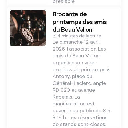
préalable.
Brocante de
printemps des amis
du Beau Vallon
4 min
Le dimanche 12 avril
2026, l'association Les
amis du Beau Vallon
organise son vide-
greniers de printemps à
Antony, place du
Général-Leclerc, angle
RD 920 et avenue
Rabelais. La
manifestation est
ouverte au public de 8 h
à 18 h. Les réservations
de stands sont closes.