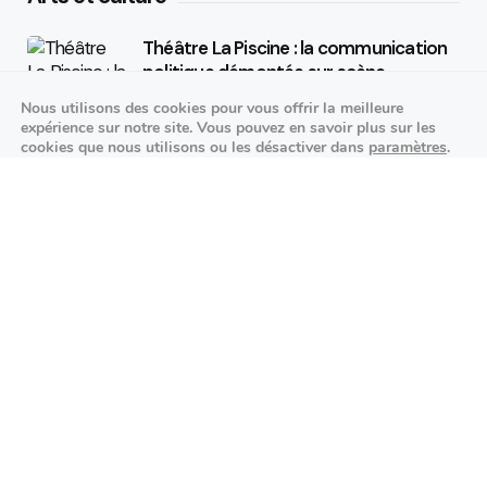
Théâtre La Piscine : la communication
politique démontée sur scène
Nous utilisons des cookies pour vous offrir la meilleure
25/09/2026
expérience sur notre site. Vous pouvez en savoir plus sur les
cookies que nous utilisons ou les désactiver dans
paramètres
.
K-pop made in France : STARSEED’Z en
Fermer la bannière des cookies 
Accepter
Réglages
concert à l’Espace Vasarely
02/10/2026
Événements sportifs
Aucun article trouvé.
Festivités
Aucun article trouvé.
Agenda des prochains événements