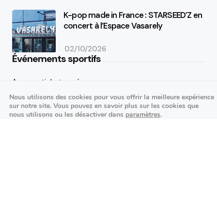
K-pop made in France : STARSEED’Z en
concert à l’Espace Vasarely
02/10/2026
Événements sportifs
Aucun article trouvé.
Nous utilisons des cookies pour vous offrir la meilleure expérience
Festivités
sur notre site. Vous pouvez en savoir plus sur les cookies que
nous utilisons ou les désactiver dans
paramètres
.
Aucun article trouvé.
Fermer la bannière des cookies 
Accepter
Réglages
Agenda des prochains événements
Actualités locales
Autour d’Antony
Économie et commerces locaux