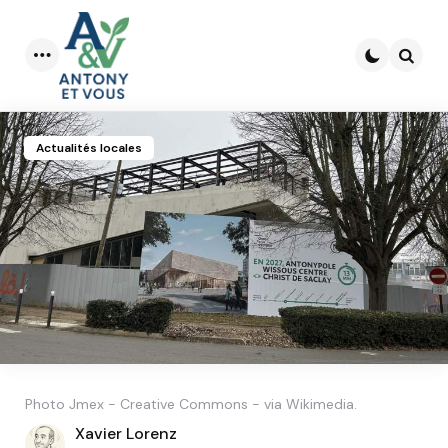
Menu
Searc
Actualités locales
Photo Jmex - Creative Commons - via Wikimedia.
Posted
Xavier Lorenz