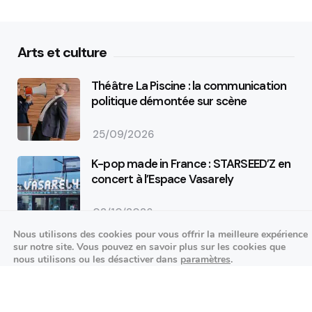
Arts et culture
Théâtre La Piscine : la communication
politique démontée sur scène
25/09/2026
K-pop made in France : STARSEED’Z en
concert à l’Espace Vasarely
02/10/2026
Événements sportifs
Nous utilisons des cookies pour vous offrir la meilleure expérience
sur notre site. Vous pouvez en savoir plus sur les cookies que
nous utilisons ou les désactiver dans
paramètres
.
Aucun article trouvé.
Fermer la bannière des cookies 
Festivités
Accepter
Réglages