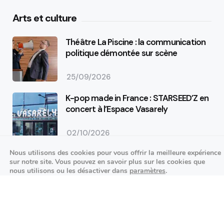
Arts et culture
Théâtre La Piscine : la communication
politique démontée sur scène
25/09/2026
K-pop made in France : STARSEED’Z en
concert à l’Espace Vasarely
02/10/2026
Événements sportifs
Nous utilisons des cookies pour vous offrir la meilleure expérience
sur notre site. Vous pouvez en savoir plus sur les cookies que
Aucun article trouvé.
nous utilisons ou les désactiver dans
paramètres
.
Festivités
Fermer la bannière des cookies 
Accepter
Réglages
Aucun article trouvé.