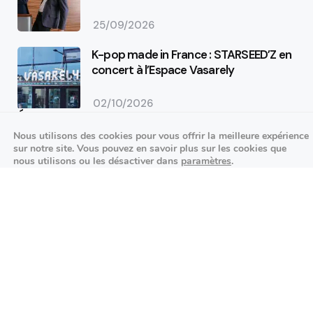
25/09/2026
K-pop made in France : STARSEED’Z en
concert à l’Espace Vasarely
02/10/2026
Événements sportifs
Nous utilisons des cookies pour vous offrir la meilleure expérience
sur notre site. Vous pouvez en savoir plus sur les cookies que
Aucun article trouvé.
nous utilisons ou les désactiver dans
paramètres
.
Festivités
Fermer la bannière des cookies 
Accepter
Réglages
Aucun article trouvé.
Agenda des prochains événements
Actualités locales
Autour d’Antony