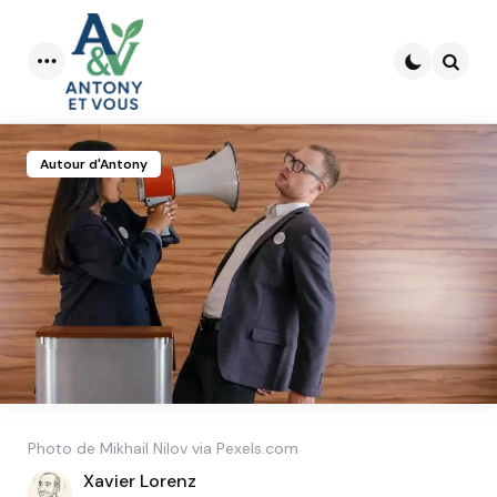
Menu
Searc
Autour d'Antony
Photo de Mikhail Nilov via Pexels.com
Posted
Xavier Lorenz