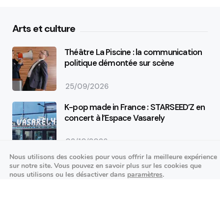
Arts et culture
Théâtre La Piscine : la communication
politique démontée sur scène
25/09/2026
K-pop made in France : STARSEED’Z en
concert à l’Espace Vasarely
02/10/2026
Événements sportifs
Nous utilisons des cookies pour vous offrir la meilleure expérience
sur notre site. Vous pouvez en savoir plus sur les cookies que
nous utilisons ou les désactiver dans
paramètres
.
Aucun article trouvé.
Fermer la bannière des cookies 
Festivités
Accepter
Réglages
Aucun article trouvé.