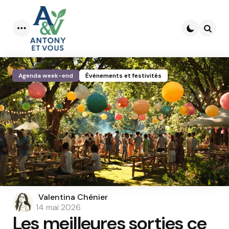
Menu
Searc
Agenda week-end
Événements et festivités
Posted
Valentina Chénier
by
14 mai 2026
Les meilleures sorties ce