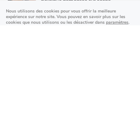
politique démontée sur scène
Nous utilisons des cookies pour vous offrir la meilleure
25/09/2026
expérience sur notre site. Vous pouvez en savoir plus sur les
cookies que nous utilisons ou les désactiver dans
paramètres
.
K-pop made in France : STARSEED’Z en
Fermer la bannière des cookies 
Accepter
Réglages
concert à l’Espace Vasarely
02/10/2026
Événements sportifs
Aucun article trouvé.
Festivités
Aucun article trouvé.
Agenda des prochains événements
Actualités locales
Autour d’Antony