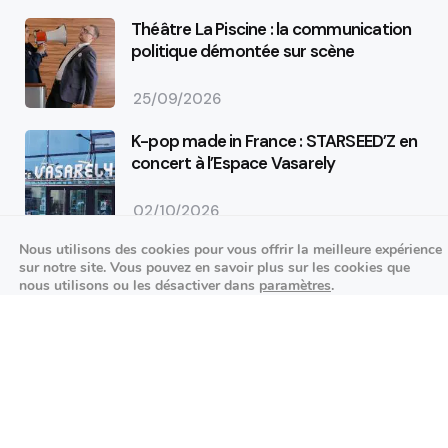
Théâtre La Piscine : la communication
politique démontée sur scène
25/09/2026
K-pop made in France : STARSEED’Z en
concert à l’Espace Vasarely
02/10/2026
Événements sportifs
Nous utilisons des cookies pour vous offrir la meilleure expérience
sur notre site. Vous pouvez en savoir plus sur les cookies que
Aucun article trouvé.
nous utilisons ou les désactiver dans
paramètres
.
Festivités
Fermer la bannière des cookies 
Accepter
Réglages
Aucun article trouvé.
Agenda des prochains événements