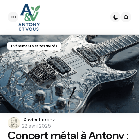
Menu
Searc
Événements et festivités
Posted
Xavier Lorenz
by
22 avril 2025
Concert métal à Antony :