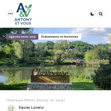
Menu
Searc
Agenda week-end
Événements et festivités
Chevreuse (Photo Antony-et-vous)
Posted
Xavier Lorenz