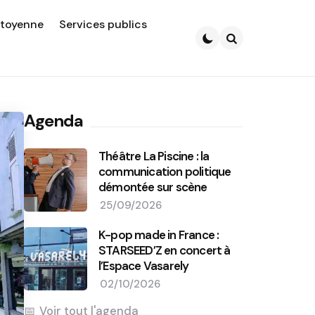
itoyenne
Services publics
Search
Agenda
Théâtre La Piscine : la
communication politique
démontée sur scène
25/09/2026
K-pop made in France :
STARSEED’Z en concert à
l’Espace Vasarely
02/10/2026
Voir tout l'agenda