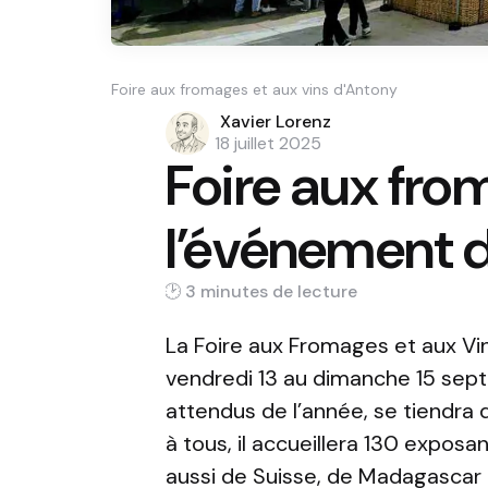
Foire aux fromages et aux vins d'Antony
Posted
Xavier Lorenz
by
18 juillet 2025
Foire aux from
l’événement d
3 min
La Foire aux Fromages et aux Vin
vendredi 13 au dimanche 15 sep
attendus de l’année, se tiendra 
à tous, il accueillera 130 expos
aussi de Suisse, de Madagascar 