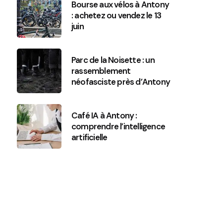
Bourse aux vélos à Antony
: achetez ou vendez le 13
juin
Parc de la Noisette : un
rassemblement
néofasciste près d’Antony
Café IA à Antony :
comprendre l’intelligence
artificielle