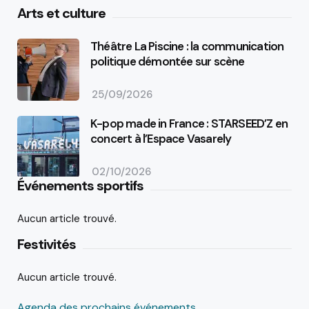
Arts et culture
Théâtre La Piscine : la communication
politique démontée sur scène
25/09/2026
K-pop made in France : STARSEED’Z en
concert à l’Espace Vasarely
02/10/2026
Événements sportifs
Aucun article trouvé.
Festivités
Aucun article trouvé.
Agenda des prochains événements