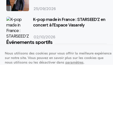
25/09/2026
K-pop made in France : STARSEED’Z en
concert à l’Espace Vasarely
02/10/2026
Événements sportifs
Nous utilisons des cookies pour vous offrir la meilleure expérience
Aucun article trouvé.
sur notre site. Vous pouvez en savoir plus sur les cookies que
nous utilisons ou les désactiver dans
paramètres
.
Festivités
Fermer la bannière des cookies 
Accepter
Réglages
Aucun article trouvé.
Agenda des prochains événements
Actualités locales
Autour d’Antony