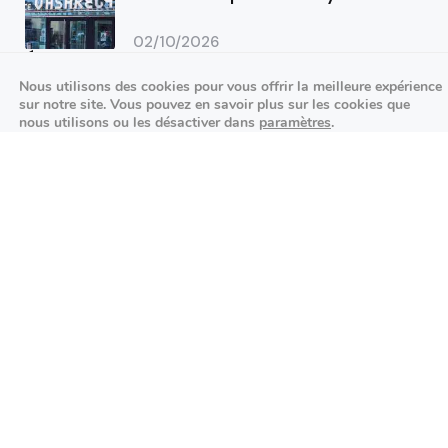
02/10/2026
Événements sportifs
Nous utilisons des cookies pour vous offrir la meilleure expérience
sur notre site. Vous pouvez en savoir plus sur les cookies que
Aucun article trouvé.
nous utilisons ou les désactiver dans
paramètres
.
Festivités
Fermer la bannière des cookies 
Accepter
Réglages
Aucun article trouvé.
Agenda des prochains événements
Actualités locales
Autour d’Antony
Économie et commerces locaux
Environnement et initiatives durables
Événements et festivités