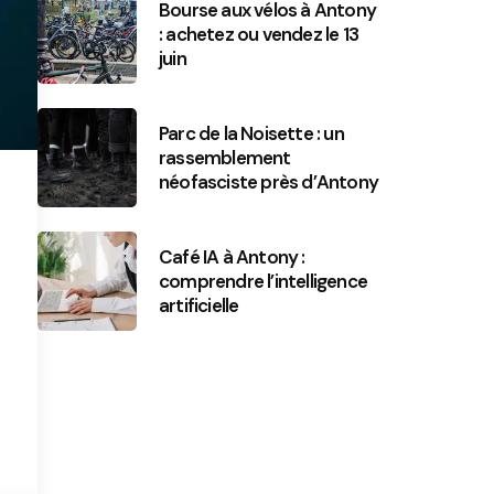
Bourse aux vélos à Antony
: achetez ou vendez le 13
juin
Parc de la Noisette : un
rassemblement
néofasciste près d’Antony
Café IA à Antony :
comprendre l’intelligence
artificielle