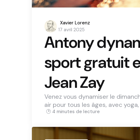
Posted
Xavier Lorenz
by
17 avril 2025
Antony dynam
sport gratuit e
Jean Zay
Venez vous dynamiser le dimanche
air pour tous les âges, avec yoga,
4 min