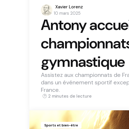
Posted
Xavier Lorenz
by
10 mars 2025
Antony accueil
championnats
gymnastique
Assistez aux championnats de Fr
dans un événement sportif except
France.
2 min
Sports et bien-être