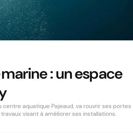
marine : un espace
y
 centre aquatique Pajeaud, va rouvrir ses portes
travaux visant à améliorer ses installations.