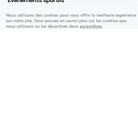
Événements sportifs
Aucun article trouvé.
Nous utilisons des cookies pour vous offrir la meilleure expérience
sur notre site. Vous pouvez en savoir plus sur les cookies que
Festivités
nous utilisons ou les désactiver dans
paramètres
.
Fermer la bannière des cookies 
Accepter
Réglages
Aucun article trouvé.
Agenda des prochains événements
Actualités locales
Autour d’Antony
Économie et commerces locaux
Environnement et initiatives durables
Événements et festivités
Services publics et administration