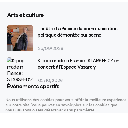
Arts et culture
Théâtre La Piscine : la communication
politique démontée sur scène
25/09/2026
K-pop made in France : STARSEED’Z en
concert à l’Espace Vasarely
02/10/2026
Événements sportifs
Nous utilisons des cookies pour vous offrir la meilleure expérience
Aucun article trouvé.
sur notre site. Vous pouvez en savoir plus sur les cookies que
Festivités
nous utilisons ou les désactiver dans
paramètres
.
Fermer la bannière des cookies 
Accepter
Réglages
Aucun article trouvé.