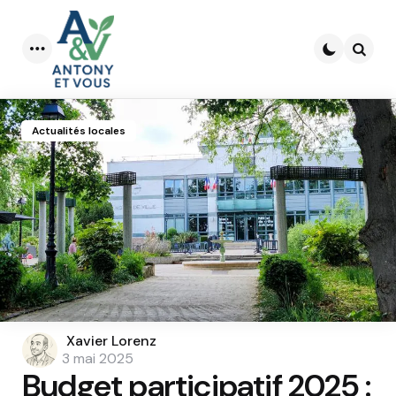
Menu
Searc
Actualités locales
Posted
Xavier Lorenz
by
3 mai 2025
Budget participatif 2025 :