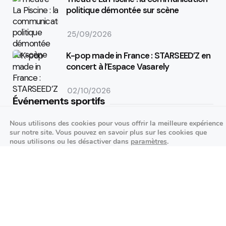
politique démontée sur scène
25/09/2026
K-pop made in France : STARSEED’Z en
concert à l’Espace Vasarely
02/10/2026
Événements sportifs
Nous utilisons des cookies pour vous offrir la meilleure expérience
Aucun article trouvé.
sur notre site. Vous pouvez en savoir plus sur les cookies que
nous utilisons ou les désactiver dans
paramètres
.
Festivités
Fermer la bannière des cookies 
Accepter
Réglages
Aucun article trouvé.
Agenda des prochains événements
Actualités locales