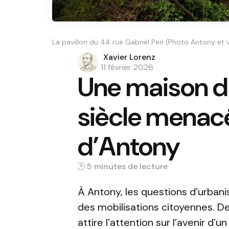
La pavillon du 44 rue Gabriel Péri (Photo Antony et 
Posted
Xavier Lorenz
by
11 février 2026
Une maison d
siècle menac
d’Antony
5 min
À Antony, les questions d’urban
des mobilisations citoyennes. De
attire l’attention sur l’avenir d’