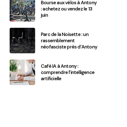
Bourse aux vélos à Antony
: achetez ou vendez le 13
juin
Parc de la Noisette : un
rassemblement
néofasciste près d’Antony
Café IA à Antony :
comprendre l’intelligence
artificielle