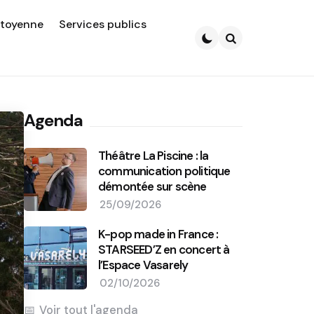
itoyenne
Services publics
Search
Agenda
Théâtre La Piscine : la
communication politique
démontée sur scène
25/09/2026
K-pop made in France :
STARSEED’Z en concert à
l’Espace Vasarely
02/10/2026
Voir tout l'agenda