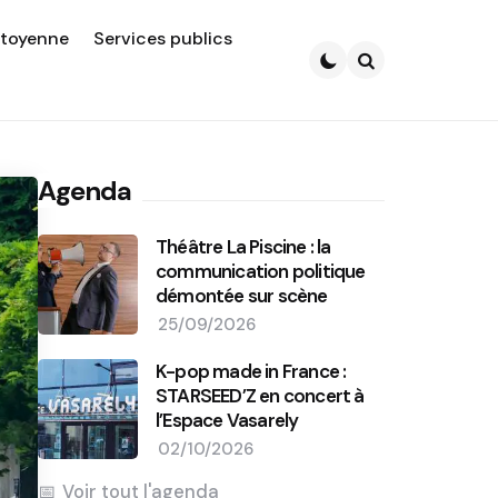
itoyenne
Services publics
Search
Agenda
Théâtre La Piscine : la
communication politique
démontée sur scène
25/09/2026
K-pop made in France :
STARSEED’Z en concert à
l’Espace Vasarely
02/10/2026
Voir tout l'agenda