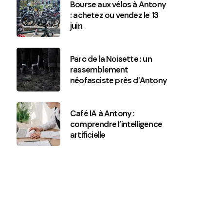
Bourse aux vélos à Antony
: achetez ou vendez le 13
juin
Parc de la Noisette : un
rassemblement
néofasciste près d’Antony
Café IA à Antony :
comprendre l’intelligence
artificielle