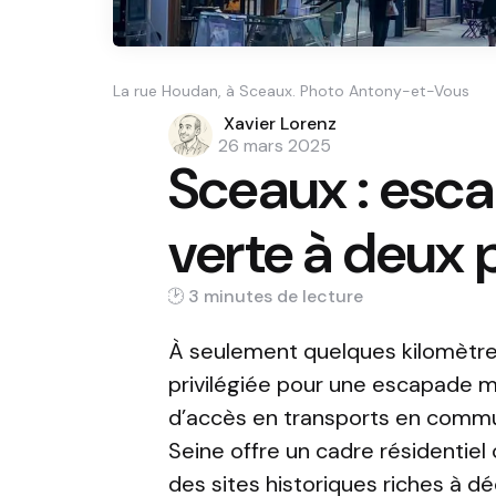
La rue Houdan, à Sceaux. Photo Antony-et-Vous
Posted
Xavier Lorenz
by
26 mars 2025
Sceaux : esca
verte à deux 
3 min
À seulement quelques kilomètre
privilégiée pour une escapade mê
d’accès en transports en comm
Seine offre un cadre résidentie
des sites historiques riches à d