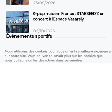
25/09/2026
K-pop made in France : STARSEED’Z en
concert à l’Espace Vasarely
02/10/2026
Événements sportifs
Aucun article trouvé.
Nous utilisons des cookies pour vous offrir la meilleure expérience
sur notre site. Vous pouvez en savoir plus sur les cookies que
Festivités
nous utilisons ou les désactiver dans
paramètres
.
Fermer la bannière des cookies 
Aucun article trouvé.
Accepter
Réglages
Agenda des prochains événements
Actualités locales
Autour d’Antony
Économie et commerces locaux