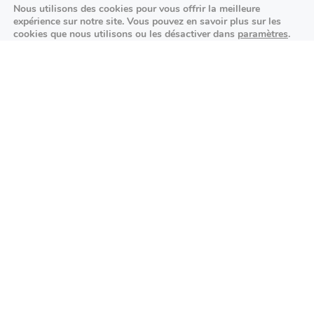
Nous utilisons des cookies pour vous offrir la meilleure
25/09/2026
expérience sur notre site. Vous pouvez en savoir plus sur les
cookies que nous utilisons ou les désactiver dans
paramètres
.
K-pop made in France : STARSEED’Z en
Fermer la bannière des cookies 
Accepter
Réglages
concert à l’Espace Vasarely
02/10/2026
Événements sportifs
Aucun article trouvé.
Festivités
Aucun article trouvé.
Agenda des prochains événements
Actualités locales
Autour d’Antony