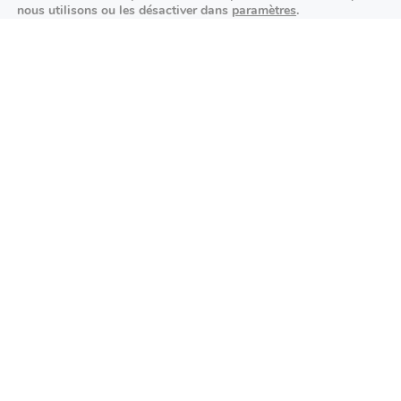
nous utilisons ou les désactiver dans
paramètres
.
Festivités
Fermer la bannière des cookies 
Accepter
Réglages
Aucun article trouvé.
Agenda des prochains événements
Actualités locales
Autour d’Antony
Économie et commerces locaux
Environnement et initiatives durables
Événements et festivités
Services publics et administration
Sports et bien-être
Vie associative et citoyenne