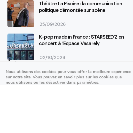
Théâtre La Piscine : la communication
politique démontée sur scène
25/09/2026
K-pop made in France : STARSEED’Z en
concert à l’Espace Vasarely
02/10/2026
Événements sportifs
Nous utilisons des cookies pour vous offrir la meilleure expérience
sur notre site. Vous pouvez en savoir plus sur les cookies que
Aucun article trouvé.
nous utilisons ou les désactiver dans
paramètres
.
Festivités
Fermer la bannière des cookies 
Accepter
Réglages
Aucun article trouvé.
Agenda des prochains événements
Actualités locales