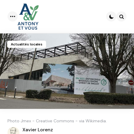
Menu
Searc
Actualités locales
Photo Jmex - Creative Commons - via Wikimedia.
Posted
Xavier Lorenz