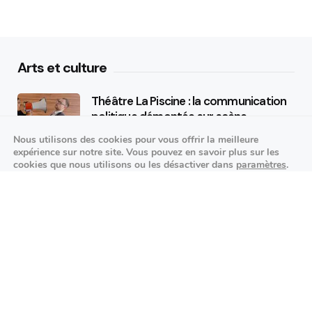
Arts et culture
Théâtre La Piscine : la communication
politique démontée sur scène
Nous utilisons des cookies pour vous offrir la meilleure
25/09/2026
expérience sur notre site. Vous pouvez en savoir plus sur les
cookies que nous utilisons ou les désactiver dans
paramètres
.
K-pop made in France : STARSEED’Z en
Fermer la bannière des cookies 
Accepter
Réglages
concert à l’Espace Vasarely
02/10/2026
Événements sportifs
Aucun article trouvé.
Festivités