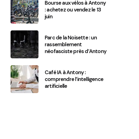
Bourse aux vélos à Antony
: achetez ou vendez le 13
juin
Parc de la Noisette : un
rassemblement
néofasciste près d’Antony
Café IA à Antony :
comprendre l’intelligence
artificielle