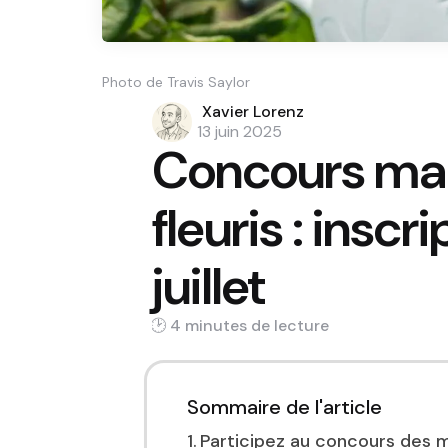
Photo de Travis Saylor
Posted
Xavier Lorenz
by
13 juin 2025
Concours mai
fleuris : inscr
juillet
4 min
Sommaire de l'article
Participez au concours des ma