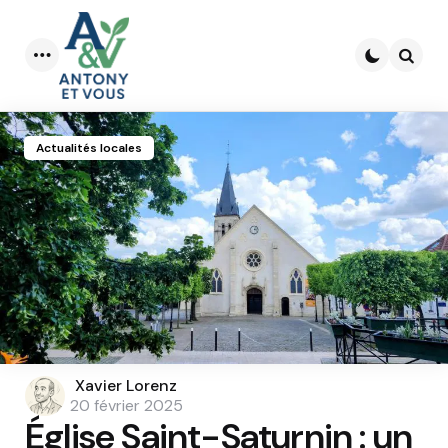
Menu
Searc
Actualités locales
Posted
Xavier Lorenz
by
20 février 2025
Église Saint-Saturnin : un