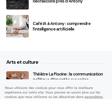
néofasciste près d’Antony
Café IA à Antony : comprendre
l’intelligence artificielle
Arts et culture
Théâtre La Piscine : la communication
politique démontée sur scène
Nous utilisons des cookies pour vous offrir la meilleure
25/09/2026
expérience sur notre site. Vous pouvez en savoir plus sur les
cookies que nous utilisons ou les désactiver dans
paramètres
.
K-pop made in France : STARSEED’Z en
Fermer la bannière des cookies 
Accepter
Réglages
concert à l’Espace Vasarely