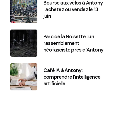
Bourse aux vélos à Antony
: achetez ou vendez le 13
juin
Parc de la Noisette : un
rassemblement
néofasciste près d’Antony
Café IA à Antony :
comprendre l’intelligence
artificielle