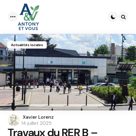
Menu
Searc
Actualités locales
Posted
Xavier Lorenz
by
14 juillet 2025
Travaux du RER B –