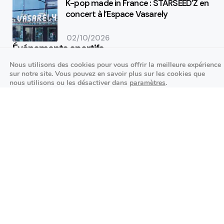
K-pop made in France : STARSEED’Z en
concert à l’Espace Vasarely
02/10/2026
Événements sportifs
Nous utilisons des cookies pour vous offrir la meilleure expérience
Aucun article trouvé.
sur notre site. Vous pouvez en savoir plus sur les cookies que
nous utilisons ou les désactiver dans
paramètres
.
Festivités
Fermer la bannière des cookies 
Accepter
Réglages
Aucun article trouvé.
Agenda des prochains événements
Actualités locales
Autour d’Antony
Économie et commerces locaux
Environnement et initiatives durables