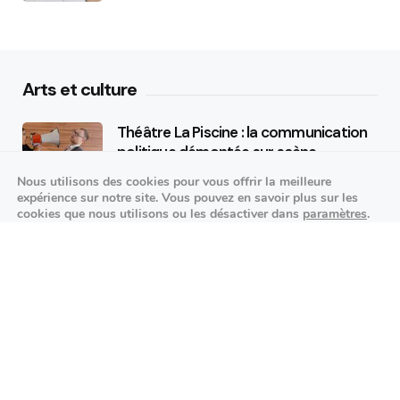
Arts et culture
Théâtre La Piscine : la communication
politique démontée sur scène
Nous utilisons des cookies pour vous offrir la meilleure
25/09/2026
expérience sur notre site. Vous pouvez en savoir plus sur les
cookies que nous utilisons ou les désactiver dans
paramètres
.
K-pop made in France : STARSEED’Z en
Fermer la bannière des cookies 
Accepter
Réglages
concert à l’Espace Vasarely
02/10/2026
Événements sportifs
Aucun article trouvé.
Festivités