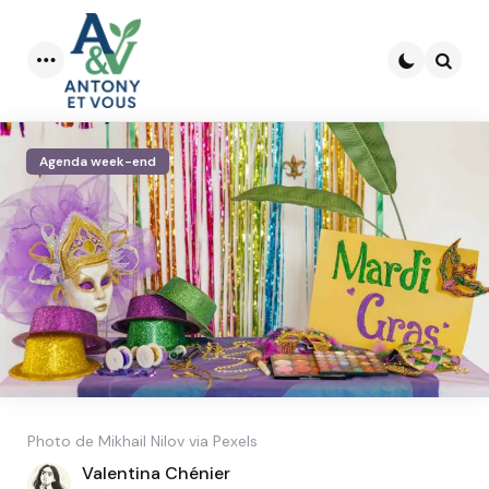
Menu
Searc
Agenda week-end
Photo de Mikhail Nilov via Pexels
Posted
Valentina Chénier