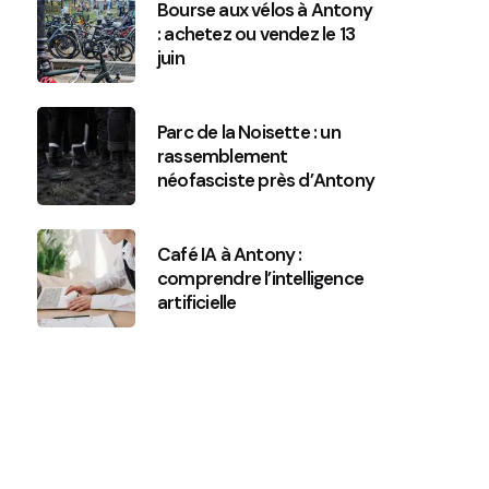
Bourse aux vélos à Antony
: achetez ou vendez le 13
juin
Parc de la Noisette : un
rassemblement
néofasciste près d’Antony
Café IA à Antony :
comprendre l’intelligence
artificielle