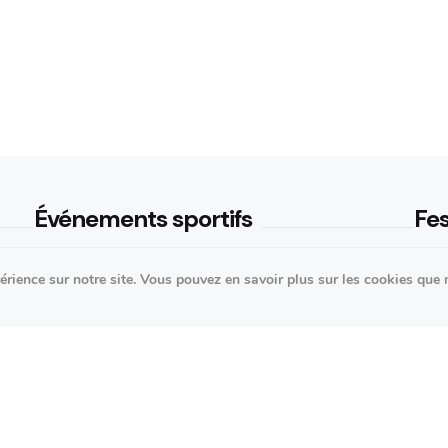
Événements sportifs
Fes
Aucun article trouvé.
Aucu
périence sur notre site. Vous pouvez en savoir plus sur les cookies que
ntée
ED’Z