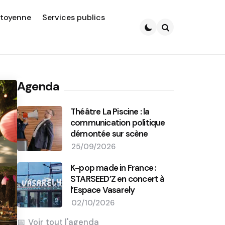
itoyenne
Services publics
Search
Agenda
Théâtre La Piscine : la
communication politique
démontée sur scène
25/09/2026
K-pop made in France :
STARSEED’Z en concert à
l’Espace Vasarely
02/10/2026
Voir tout l'agenda