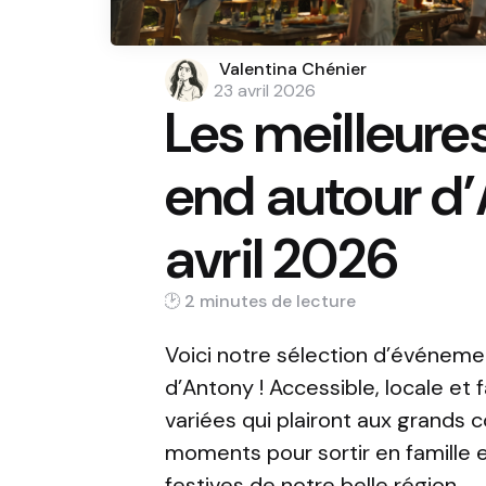
Posted
Valentina Chénier
by
23 avril 2026
Les meilleure
end autour d
avril 2026
2 min
Voici notre sélection d’événem
d’Antony ! Accessible, locale et 
variées qui plairont aux grands 
moments pour sortir en famille e
festives de notre belle région.