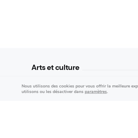
Arts et culture
Théâtre La Piscine : la
Nous utilisons des cookies pour vous offrir la meilleure ex
communication politique démo
utilisons ou les désactiver dans
paramètres
.
sur scène
25/09/2026
K-pop made in France : STARSE
en concert à l’Espace Vasarely