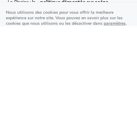
politique démontée sur scène
Nous utilisons des cookies pour vous offrir la meilleure
25/09/2026
expérience sur notre site. Vous pouvez en savoir plus sur les
cookies que nous utilisons ou les désactiver dans
paramètres
.
K-pop made in France : STARSEED’Z en
Fermer la bannière des cookies 
Accepter
Réglages
concert à l’Espace Vasarely
02/10/2026
Événements sportifs
Aucun article trouvé.
Festivités
Aucun article trouvé.
Agenda des prochains événements
Actualités locales
Autour d’Antony