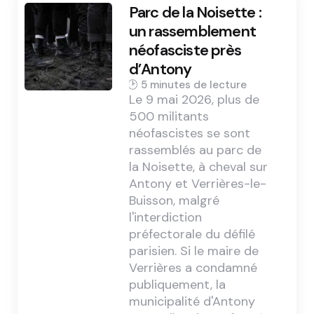
Parc de la Noisette :
un rassemblement
néofasciste près
d’Antony
5 min
Le 9 mai 2026, plus de
500 militants
néofascistes se sont
rassemblés au parc de
la Noisette, à cheval sur
Antony et Verrières-le-
Buisson, malgré
l'interdiction
préfectorale du défilé
parisien. Si le maire de
Verrières a condamné
publiquement, la
municipalité d'Antony