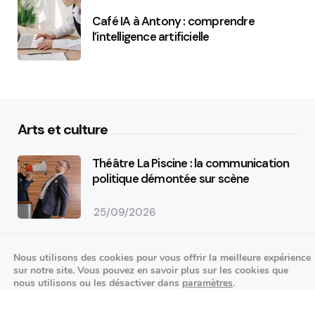
Café IA à Antony : comprendre
l’intelligence artificielle
Arts et culture
Théâtre La Piscine : la communication
politique démontée sur scène
25/09/2026
K-pop made in France : STARSEED’Z en
concert à l’Espace Vasarely
Nous utilisons des cookies pour vous offrir la meilleure expérience
sur notre site. Vous pouvez en savoir plus sur les cookies que
nous utilisons ou les désactiver dans
paramètres
.
02/10/2026
Événements sportifs
Fermer la bannière des cookies 
Accepter
Réglages