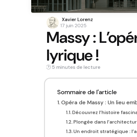
Posted
Xavier Lorenz
by
17 juin 2025
Massy : L’opé
lyrique !
5 min
Sommaire de l'article
Opéra de Massy : Un lieu emb
Découvrez l’histoire fasci
Plongée dans l’architectur
Un endroit stratégique : l’