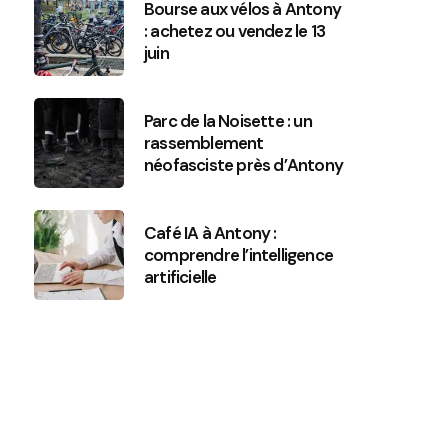
Bourse aux vélos à Antony
: achetez ou vendez le 13
juin
Parc de la Noisette : un
rassemblement
néofasciste près d’Antony
Café IA à Antony :
comprendre l’intelligence
artificielle