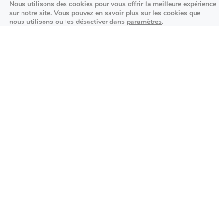
Nous utilisons des cookies pour vous offrir la meilleure expérience
sur notre site. Vous pouvez en savoir plus sur les cookies que
Aucun article trouvé.
nous utilisons ou les désactiver dans
paramètres
.
Festivités
Fermer la bannière des cookies 
Accepter
Réglages
Aucun article trouvé.
Agenda des prochains événements
Actualités locales
Autour d’Antony
Économie et commerces locaux
Environnement et initiatives durables
Événements et festivités
Services publics et administration