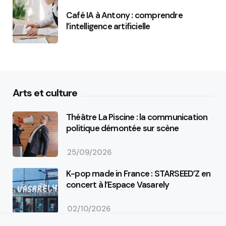
Café IA à Antony : comprendre
l’intelligence artificielle
Arts et culture
Théâtre La Piscine : la communication
politique démontée sur scène
25/09/2026
K-pop made in France : STARSEED’Z en
concert à l’Espace Vasarely
02/10/2026
Événements sportifs