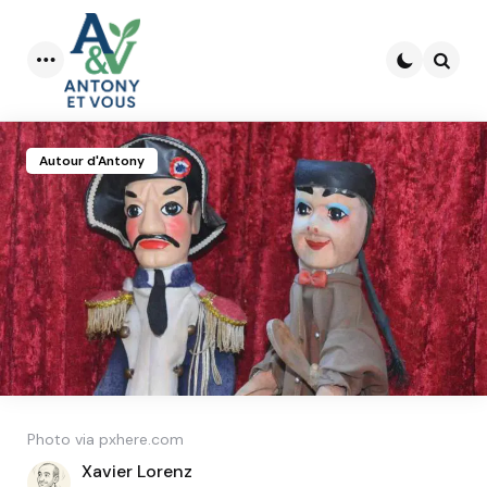
Menu
Searc
Autour d'Antony
Photo via pxhere.com
Posted
Xavier Lorenz