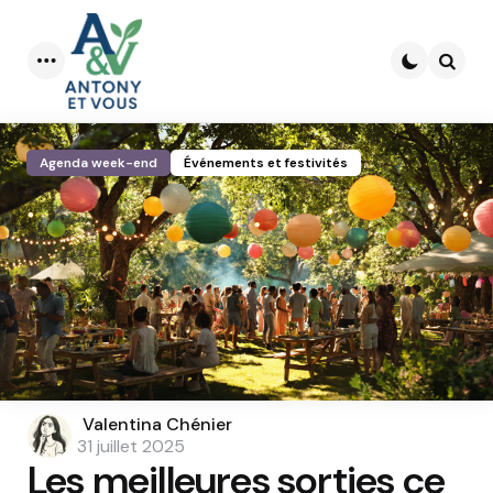
Menu
Searc
Agenda week-end
Événements et festivités
Posted
Valentina Chénier
by
31 juillet 2025
Les meilleures sorties ce