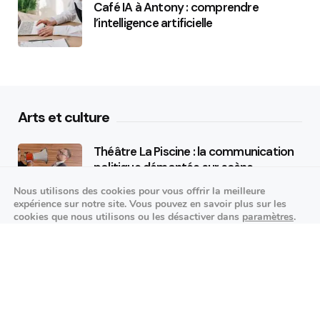
Café IA à Antony : comprendre
l’intelligence artificielle
Arts et culture
Théâtre La Piscine : la communication
politique démontée sur scène
Nous utilisons des cookies pour vous offrir la meilleure
25/09/2026
expérience sur notre site. Vous pouvez en savoir plus sur les
cookies que nous utilisons ou les désactiver dans
paramètres
.
K-pop made in France : STARSEED’Z en
Fermer la bannière des cookies 
Accepter
Réglages
concert à l’Espace Vasarely
02/10/2026
Événements sportifs