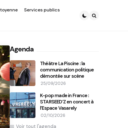
itoyenne
Services publics
Search
Agenda
Théâtre La Piscine : la
communication politique
démontée sur scène
25/09/2026
K-pop made in France :
STARSEED’Z en concert à
l’Espace Vasarely
02/10/2026
Voir tout l'agenda