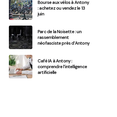
Bourse aux vélos à Antony
: achetez ou vendez le 13
juin
Parc de la Noisette : un
rassemblement
néofasciste près d’Antony
Café IA à Antony :
comprendre l’intelligence
artificielle