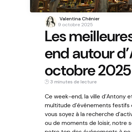
Posted
Valentina Chénier
by
9 octobre 2025
Les meilleure
end autour d
octobre 2025
3 min
Ce week-end, la ville d’Antony e
multitude d’événements festifs e
vous soyez à la recherche d’acti
ou de moments de loisir, notre s
notre top des événements à ne