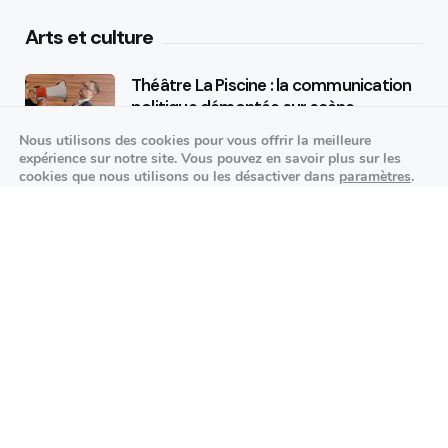
Arts et culture
Théâtre La Piscine : la communication
politique démontée sur scène
Nous utilisons des cookies pour vous offrir la meilleure
25/09/2026
expérience sur notre site. Vous pouvez en savoir plus sur les
cookies que nous utilisons ou les désactiver dans
paramètres
.
K-pop made in France : STARSEED’Z en
Fermer la bannière des cookies 
Accepter
Réglages
concert à l’Espace Vasarely
02/10/2026
Événements sportifs
Aucun article trouvé.
Festivités
Aucun article trouvé.