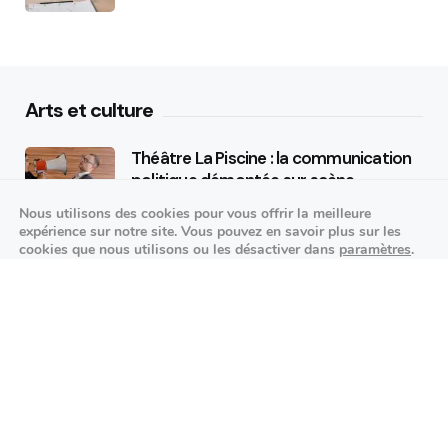
Arts et culture
Théâtre La Piscine : la communication
politique démontée sur scène
Nous utilisons des cookies pour vous offrir la meilleure
25/09/2026
expérience sur notre site. Vous pouvez en savoir plus sur les
cookies que nous utilisons ou les désactiver dans
paramètres
.
K-pop made in France : STARSEED’Z en
Fermer la bannière des cookies 
Accepter
Réglages
concert à l’Espace Vasarely
02/10/2026
Événements sportifs
Aucun article trouvé.
Festivités