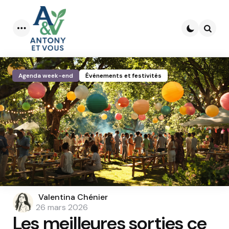
Menu
Searc
Agenda week-end
Événements et festivités
Posted
Valentina Chénier
by
26 mars 2026
Les meilleures sorties ce