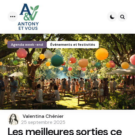
Menu
Searc
Agenda week-end
Événements et festivités
Posted
Valentina Chénier
by
25 septembre 2025
Les meilleures sorties ce