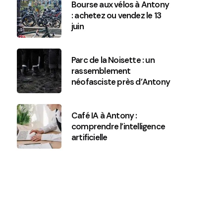
Bourse aux vélos à Antony
: achetez ou vendez le 13
juin
Parc de la Noisette : un
rassemblement
néofasciste près d’Antony
Café IA à Antony :
comprendre l’intelligence
artificielle