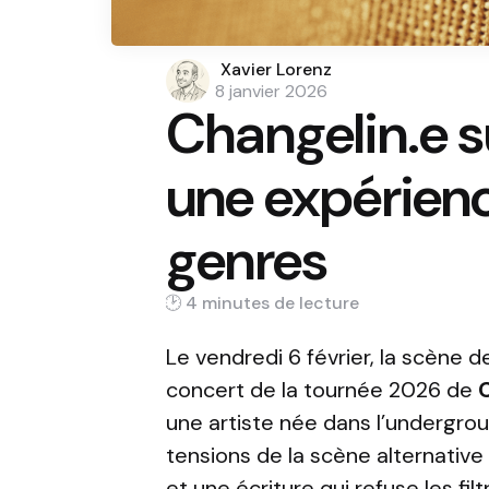
Posted
Xavier Lorenz
by
8 janvier 2026
Changelin.e s
une expérience
genres
4 min
Le vendredi 6 février, la scène de
concert de la tournée 2026 de
une artiste née dans l’undergro
tensions de la scène alternative 
et une écriture qui refuse les filt