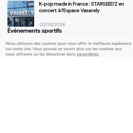
K-pop made in France : STARSEED’Z en
concert à l’Espace Vasarely
02/10/2026
Événements sportifs
Nous utilisons des cookies pour vous offrir la meilleure expérience
Aucun article trouvé.
sur notre site. Vous pouvez en savoir plus sur les cookies que
nous utilisons ou les désactiver dans
paramètres
.
Festivités
Fermer la bannière des cookies 
Accepter
Réglages
Aucun article trouvé.
Agenda des prochains événements
Actualités locales
Autour d’Antony
Économie et commerces locaux
Environnement et initiatives durables