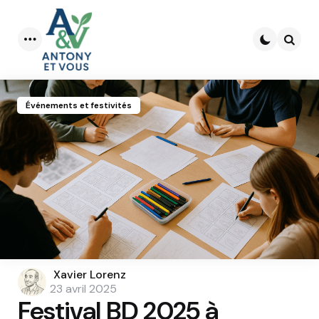
Menu
Searc
Événements et festivités
Posted
Xavier Lorenz
by
23 avril 2025
Festival BD 2025 à