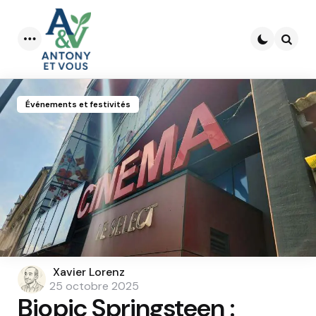
Menu
Searc
Événements et festivités
Posted
Xavier Lorenz
by
25 octobre 2025
Biopic Springsteen :