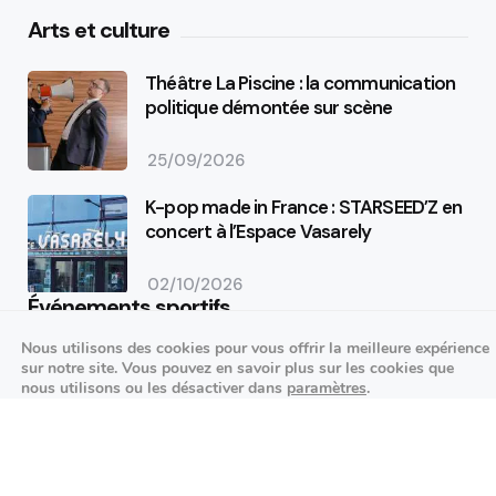
Arts et culture
Théâtre La Piscine : la communication
politique démontée sur scène
25/09/2026
K-pop made in France : STARSEED’Z en
concert à l’Espace Vasarely
02/10/2026
Événements sportifs
Nous utilisons des cookies pour vous offrir la meilleure expérience
Aucun article trouvé.
sur notre site. Vous pouvez en savoir plus sur les cookies que
nous utilisons ou les désactiver dans
paramètres
.
Festivités
Fermer la bannière des cookies 
Accepter
Réglages
Aucun article trouvé.