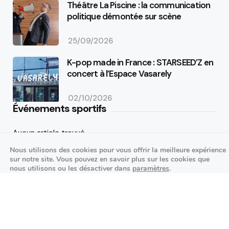
Théâtre La Piscine : la communication
politique démontée sur scène
25/09/2026
K-pop made in France : STARSEED’Z en
concert à l’Espace Vasarely
02/10/2026
Événements sportifs
Aucun article trouvé.
Nous utilisons des cookies pour vous offrir la meilleure expérience
Festivités
sur notre site. Vous pouvez en savoir plus sur les cookies que
nous utilisons ou les désactiver dans
paramètres
.
Aucun article trouvé.
Fermer la bannière des cookies 
Accepter
Réglages
Agenda des prochains événements
Actualités locales