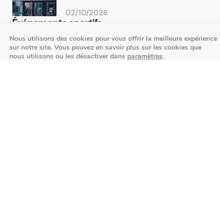
02/10/2026
Événements sportifs
Nous utilisons des cookies pour vous offrir la meilleure expérience
Aucun article trouvé.
sur notre site. Vous pouvez en savoir plus sur les cookies que
nous utilisons ou les désactiver dans
paramètres
.
Festivités
Fermer la bannière des cookies 
Accepter
Réglages
Aucun article trouvé.
Agenda des prochains événements
Actualités locales
Autour d’Antony
Économie et commerces locaux
Environnement et initiatives durables
Événements et festivités