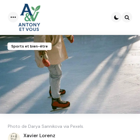
Menu
Searc
Sports et bien-être
Photo de Darya Sannikova via Pexels.
Posted
Xavier Lorenz