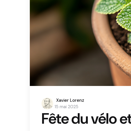
Posted
Xavier Lorenz
by
15 mai 2025
Fête du vélo e