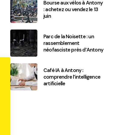
Bourse aux vélos à Antony
: achetez ou vendez le 13
juin
Parc de la Noisette : un
rassemblement
néofasciste près d’Antony
Café IA à Antony :
comprendre l’intelligence
artificielle