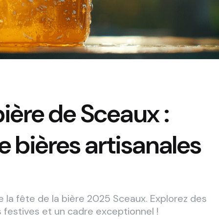
bière de Sceaux :
 bières artisanales
e la fête de la bière 2025 Sceaux. Explorez des
 festives et un cadre exceptionnel !