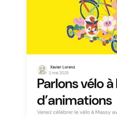
Posted
Xavier Lorenz
by
2 mai 2025
Parlons vélo à
d’animations
Venez célébrer le vélo à Massy av