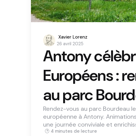
Posted
Xavier Lorenz
by
26 avril 2025
Antony célèbr
Européens : r
au parc Bour
Rendez-vous au parc Bourdeau le 1
européenne à Antony. Animations
une journée conviviale et enrichis
4 min