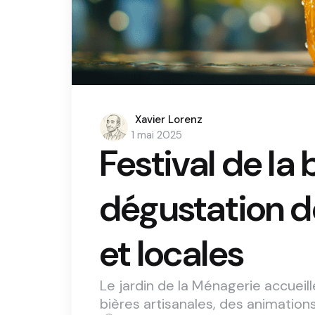
Posted
Xavier Lorenz
by
1 mai 2025
Festival de la 
dégustation de
et locales
Le jardin de la Ménagerie accueill
bières artisanales, des animations